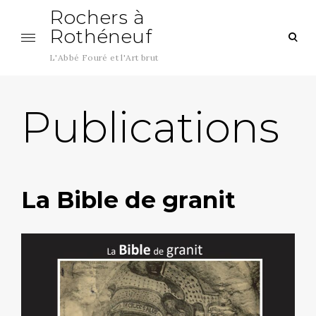
Aller
Rochers à
au
Rothéneuf
ouv
contenu
le
L'Abbé Fouré et l'Art brut
cha
de
rec
Publications
La Bible de granit