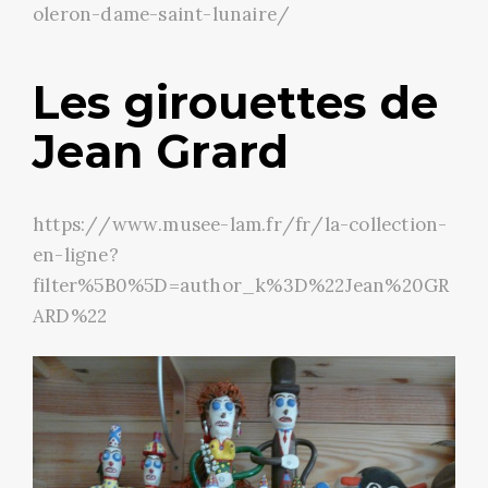
oleron-dame-saint-lunaire/
Les girouettes de
Jean Grard
https://www.musee-lam.fr/fr/la-collection-
en-ligne?
filter%5B0%5D=author_k%3D%22Jean%20GR
ARD%22