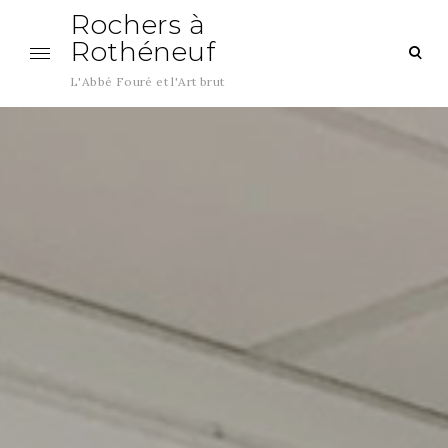
Aller
Rochers à
au
Rothéneuf
ouv
contenu
le
L'Abbé Fouré et l'Art brut
cha
de
rec