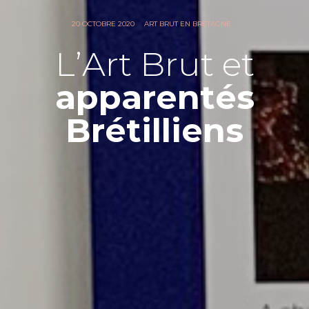
20 OCTOBRE 2020
ART BRUT EN BRETAGNE
L’Art Brut et
apparentés
Brétilliens