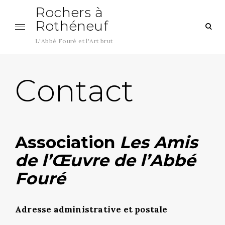
Aller
Rochers à
au
Rothéneuf
ouv
contenu
le
L'Abbé Fouré et l'Art brut
cha
de
rec
Contact
Association
Les Amis
de l’Œuvre de l’Abbé
Fouré
Adresse administrative et postale