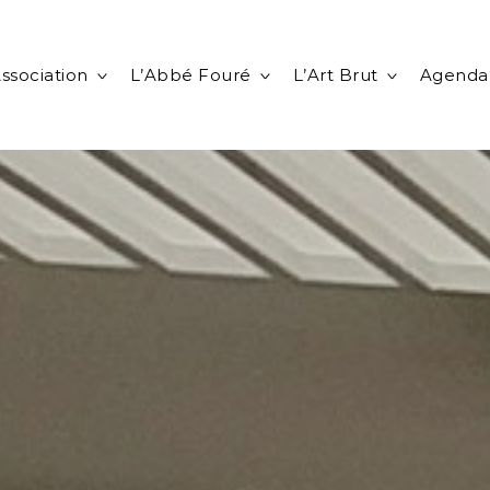
ssociation
L’Abbé Fouré
L’Art Brut
Agenda
toggle
toggle
toggle
child
child
child
menu
menu
menu